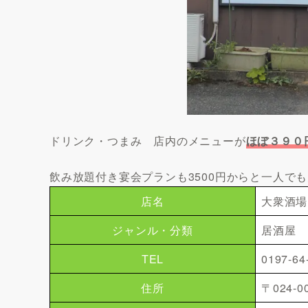
ドリンク・つまみ 店内のメニューが
ほぼ３９０
飲み放題付き宴会プランも3500円からと一人で
店名
大衆酒場
ジャンル・分類
居酒屋
TEL
0197-64
住所
〒024-