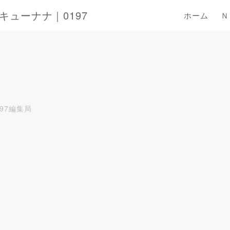
ューナナ｜0197
ホーム
Ｎ
197編集局