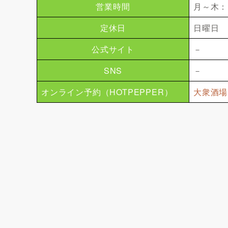
営業時間
月～木：P
定休日
日曜日
公式サイト
－
SNS
－
オンライン予約（HOTPEPPER）
大衆酒場