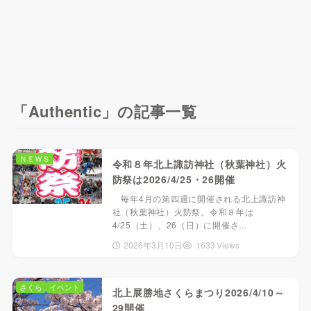
「Authentic」の記事一覧
ＮＥＷＳ
令和８年北上諏訪神社（秋葉神社）火
防祭は2026/4/25・26開催
毎年4月の第四週に開催される北上諏訪神
社（秋葉神社）火防祭。令和８年は
4/25（土）、26（日）に開催さ…
2026年3月10日
1633 Views
さくら
イベント
北上展勝地さくらまつり2026/4/10～
29開催