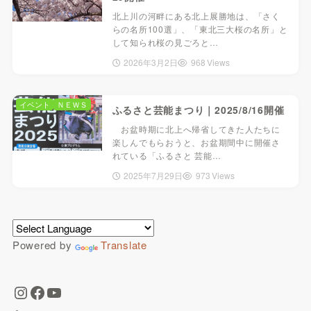
北上川の河畔にある北上展勝地は、「さく
らの名所100選」、「東北三大桜の名所」と
して知られ桜の見ごろと…
2026年3月2日
968 Views
イベント
ＮＥＷＳ
ふるさと芸能まつり｜2025/8/16開催
お盆時期に北上へ帰省してきた人たちに
楽しんでもらおうと、お盆期間中に開催さ
れている「ふるさと 芸能…
2025年7月29日
973 Views
Powered by
Translate