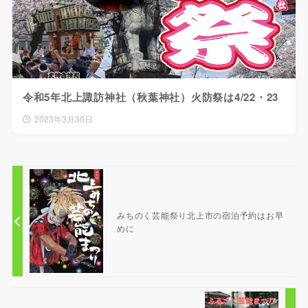
令和5年北上諏訪神社（秋葉神社）火防祭は4/22・23
2023年3月30日
みちのく芸能祭り北上市の宿泊予約はお早
めに