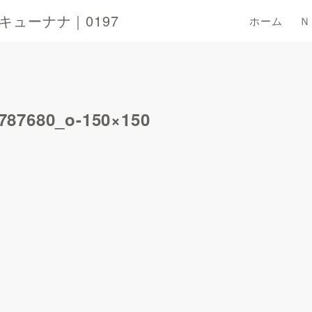
ューナナ｜0197
ホーム
Ｎ
787680_o-150×150